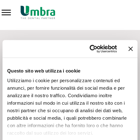
Prodotti
CONTATTI - SERVIZIO CLIENTI
Scrivi a
team.mkt@umbra.it
Chiama il NV ORDINI
800 869103
Questo sito web utilizza i cookie
Chiama il NV ASSISTENZA TECNICA
800 014440
Utilizziamo i cookie per personalizzare contenuti ed
annunci, per fornire funzionalità dei social media e per
analizzare il nostro traffico. Condividiamo inoltre
CONSEGNA GRATUITA
informazioni sul modo in cui utilizza il nostro sito con i
Consegna gratuita su tutto il territorio italiano con un
ordine
nostri partner che si occupano di analisi dei dati web,
minimo di 100€
, altrimenti si calcola il costo della consegna in
pubblicità e social media, i quali potrebbero combinarle
base alle condizioni contrattuali.
con altre informazioni che ha fornito loro o che hanno
raccolto dal suo utilizzo dei loro servizi.