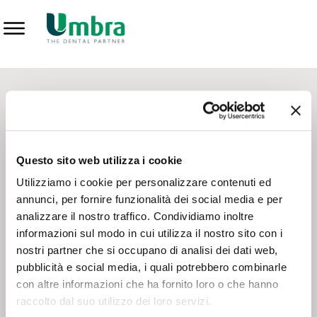
Prodotti
CONTATTI - SERVIZIO CLIENTI
Scrivi a
team.mkt@umbra.it
Chiama il NV ORDINI
800 869103
Questo sito web utilizza i cookie
Chiama il NV ASSISTENZA TECNICA
800 014440
Utilizziamo i cookie per personalizzare contenuti ed
annunci, per fornire funzionalità dei social media e per
analizzare il nostro traffico. Condividiamo inoltre
CONSEGNA GRATUITA
informazioni sul modo in cui utilizza il nostro sito con i
Consegna gratuita su tutto il territorio italiano con un
ordine
nostri partner che si occupano di analisi dei dati web,
minimo di 100€
, altrimenti si calcola il costo della consegna in
pubblicità e social media, i quali potrebbero combinarle
base alle condizioni contrattuali.
con altre informazioni che ha fornito loro o che hanno
raccolto dal suo utilizzo dei loro servizi.