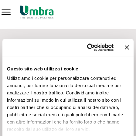
Prodotti
CONTATTI - SERVIZIO CLIENTI
Scrivi a
team.mkt@umbra.it
Chiama il NV ORDINI
800 869103
Questo sito web utilizza i cookie
Chiama il NV ASSISTENZA TECNICA
800 014440
Utilizziamo i cookie per personalizzare contenuti ed
annunci, per fornire funzionalità dei social media e per
analizzare il nostro traffico. Condividiamo inoltre
CONSEGNA GRATUITA
informazioni sul modo in cui utilizza il nostro sito con i
Consegna gratuita su tutto il territorio italiano con un
ordine
nostri partner che si occupano di analisi dei dati web,
minimo di 100€
, altrimenti si calcola il costo della consegna in
pubblicità e social media, i quali potrebbero combinarle
base alle condizioni contrattuali.
con altre informazioni che ha fornito loro o che hanno
raccolto dal suo utilizzo dei loro servizi.