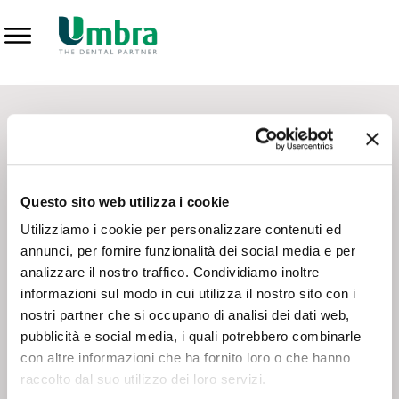
Prodotti
CONTATTI - SERVIZIO CLIENTI
Scrivi a
team.mkt@umbra.it
Chiama il NV ORDINI
800 869103
Questo sito web utilizza i cookie
Chiama il NV ASSISTENZA TECNICA
800 014440
Utilizziamo i cookie per personalizzare contenuti ed
annunci, per fornire funzionalità dei social media e per
analizzare il nostro traffico. Condividiamo inoltre
CONSEGNA GRATUITA
informazioni sul modo in cui utilizza il nostro sito con i
Consegna gratuita su tutto il territorio italiano con un
ordine
nostri partner che si occupano di analisi dei dati web,
minimo di 100€
, altrimenti si calcola il costo della consegna in
pubblicità e social media, i quali potrebbero combinarle
base alle condizioni contrattuali.
con altre informazioni che ha fornito loro o che hanno
raccolto dal suo utilizzo dei loro servizi.