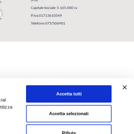
Capitale Sociale: 5.165.000 i.v.
P.Iva 01713610549
Telefono 075/506901
Accetta tutti
ial
tilizza
Accetta selezionati
Rifiuta