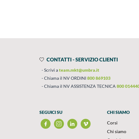
Prodotti
Salta al contenuto
CONTATTI - SERVIZIO CLIENTI
Scrivi a
team.mkt@umbra.it
Chiama il NV ORDINI
800 869103
Chiama il NV ASSISTENZA TECNICA
800 01444
SEGUICI SU
CHI SIAMO
Corsi
Chi siamo