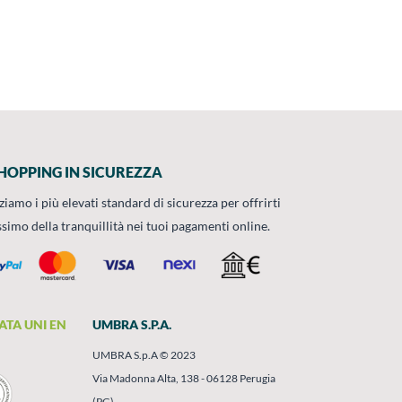
HOPPING IN SICUREZZA
zziamo i più elevati standard di sicurezza per offrirti
ssimo della tranquillità nei tuoi pagamenti online.
ATA UNI EN
UMBRA S.P.A.
UMBRA S.p.A © 2023
Via Madonna Alta, 138 - 06128 Perugia
(PG)