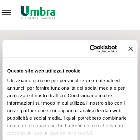
Prodotti
CONTATTI - SERVIZIO CLIENTI
Scrivi a
team.mkt@umbra.it
Chiama il NV ORDINI
800 869103
Questo sito web utilizza i cookie
Chiama il NV ASSISTENZA TECNICA
800 014440
Utilizziamo i cookie per personalizzare contenuti ed
annunci, per fornire funzionalità dei social media e per
analizzare il nostro traffico. Condividiamo inoltre
CONSEGNA GRATUITA
informazioni sul modo in cui utilizza il nostro sito con i
Consegna gratuita su tutto il territorio italiano con un
ordine
nostri partner che si occupano di analisi dei dati web,
minimo di 100€
, altrimenti si calcola il costo della consegna in
pubblicità e social media, i quali potrebbero combinarle
base alle condizioni contrattuali.
con altre informazioni che ha fornito loro o che hanno
raccolto dal suo utilizzo dei loro servizi.