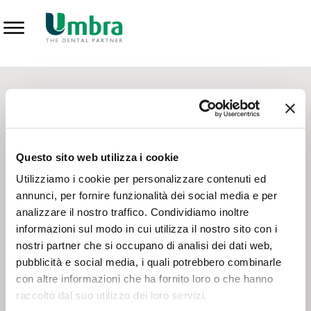
Prodotti
CONTATTI - SERVIZIO CLIENTI
Scrivi a
team.mkt@umbra.it
Chiama il NV ORDINI
800 869103
Questo sito web utilizza i cookie
Chiama il NV ASSISTENZA TECNICA
800 014440
Utilizziamo i cookie per personalizzare contenuti ed
annunci, per fornire funzionalità dei social media e per
analizzare il nostro traffico. Condividiamo inoltre
CONSEGNA GRATUITA
informazioni sul modo in cui utilizza il nostro sito con i
Consegna gratuita su tutto il territorio italiano con un
ordine
nostri partner che si occupano di analisi dei dati web,
minimo di 100€
, altrimenti si calcola il costo della consegna in
pubblicità e social media, i quali potrebbero combinarle
base alle condizioni contrattuali.
con altre informazioni che ha fornito loro o che hanno
raccolto dal suo utilizzo dei loro servizi.