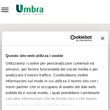
Prodotti
CONTATTI - SERVIZIO CLIENTI
Scrivi a
team.mkt@umbra.it
Chiama il NV ORDINI
800 869103
Questo sito web utilizza i cookie
Chiama il NV ASSISTENZA TECNICA
800 014440
Utilizziamo i cookie per personalizzare contenuti ed
annunci, per fornire funzionalità dei social media e per
analizzare il nostro traffico. Condividiamo inoltre
CONSEGNA GRATUITA
informazioni sul modo in cui utilizza il nostro sito con i
Consegna gratuita su tutto il territorio italiano con un
ordine
nostri partner che si occupano di analisi dei dati web,
minimo di 100€
, altrimenti si calcola il costo della consegna in
pubblicità e social media, i quali potrebbero combinarle
base alle condizioni contrattuali.
con altre informazioni che ha fornito loro o che hanno
raccolto dal suo utilizzo dei loro servizi.