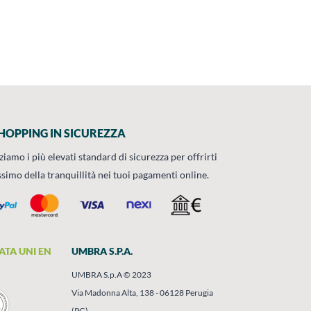
HOPPING IN SICUREZZA
zziamo i più elevati standard di sicurezza per offrirti
ssimo della tranquillità nei tuoi pagamenti online.
ATA UNI EN
UMBRA S.P.A.
UMBRA S.p.A © 2023
Via Madonna Alta, 138 - 06128 Perugia
(PG)