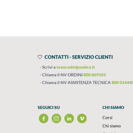
Prodotti
Salta al contenuto
CONTATTI - SERVIZIO CLIENTI
Scrivi a
team.mkt@umbra.it
Chiama il NV ORDINI
800 869103
Chiama il NV ASSISTENZA TECNICA
800 01444
SEGUICI SU
CHI SIAMO
Corsi
Chi siamo