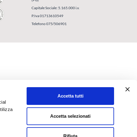
Capitale Sociale: 5.165.000 i.v.
P.Iva 01713610549
Telefono 075/506901
Accetta tutti
ial
tilizza
Accetta selezionati
Rifiuta