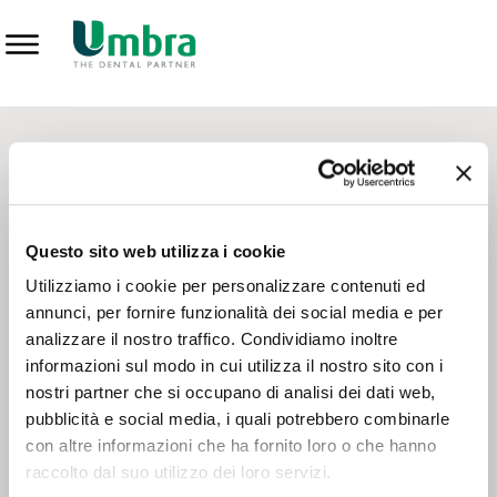
Prodotti
CONTATTI - SERVIZIO CLIENTI
Scrivi a
team.mkt@umbra.it
Chiama il NV ORDINI
800 869103
Questo sito web utilizza i cookie
Chiama il NV ASSISTENZA TECNICA
800 014440
Utilizziamo i cookie per personalizzare contenuti ed
annunci, per fornire funzionalità dei social media e per
analizzare il nostro traffico. Condividiamo inoltre
CONSEGNA GRATUITA
informazioni sul modo in cui utilizza il nostro sito con i
Consegna gratuita su tutto il territorio italiano con un
ordine
nostri partner che si occupano di analisi dei dati web,
minimo di 100€
, altrimenti si calcola il costo della consegna in
pubblicità e social media, i quali potrebbero combinarle
base alle condizioni contrattuali.
con altre informazioni che ha fornito loro o che hanno
raccolto dal suo utilizzo dei loro servizi.