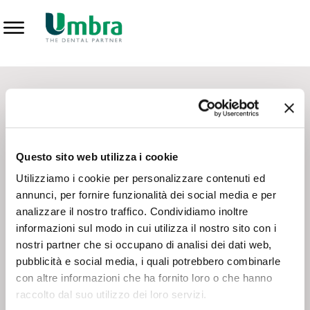
Prodotti
CONTATTI - SERVIZIO CLIENTI
Scrivi a
team.mkt@umbra.it
Chiama il NV ORDINI
800 869103
Questo sito web utilizza i cookie
Chiama il NV ASSISTENZA TECNICA
800 014440
Utilizziamo i cookie per personalizzare contenuti ed
annunci, per fornire funzionalità dei social media e per
analizzare il nostro traffico. Condividiamo inoltre
CONSEGNA GRATUITA
informazioni sul modo in cui utilizza il nostro sito con i
Consegna gratuita su tutto il territorio italiano con un
ordine
nostri partner che si occupano di analisi dei dati web,
minimo di 100€
, altrimenti si calcola il costo della consegna in
pubblicità e social media, i quali potrebbero combinarle
base alle condizioni contrattuali.
con altre informazioni che ha fornito loro o che hanno
raccolto dal suo utilizzo dei loro servizi.