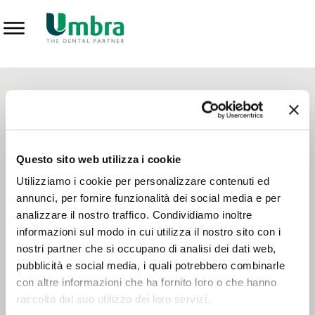
Prodotti
CONTATTI - SERVIZIO CLIENTI
Scrivi a
team.mkt@umbra.it
Chiama il NV ORDINI
800 869103
Questo sito web utilizza i cookie
Chiama il NV ASSISTENZA TECNICA
800 014440
Utilizziamo i cookie per personalizzare contenuti ed
annunci, per fornire funzionalità dei social media e per
analizzare il nostro traffico. Condividiamo inoltre
CONSEGNA GRATUITA
informazioni sul modo in cui utilizza il nostro sito con i
Consegna gratuita su tutto il territorio italiano con un
ordine
nostri partner che si occupano di analisi dei dati web,
minimo di 100€
, altrimenti si calcola il costo della consegna in
pubblicità e social media, i quali potrebbero combinarle
base alle condizioni contrattuali.
con altre informazioni che ha fornito loro o che hanno
raccolto dal suo utilizzo dei loro servizi.