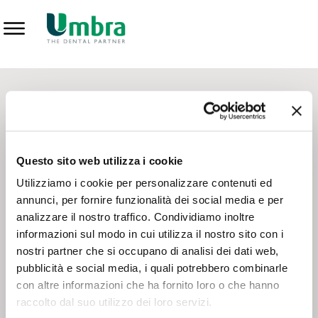
Prodotti
CONTATTI - SERVIZIO CLIENTI
Scrivi a
team.mkt@umbra.it
Chiama il NV ORDINI
800 869103
Questo sito web utilizza i cookie
Chiama il NV ASSISTENZA TECNICA
800 014440
Utilizziamo i cookie per personalizzare contenuti ed
annunci, per fornire funzionalità dei social media e per
analizzare il nostro traffico. Condividiamo inoltre
CONSEGNA GRATUITA
informazioni sul modo in cui utilizza il nostro sito con i
Consegna gratuita su tutto il territorio italiano con un
ordine
nostri partner che si occupano di analisi dei dati web,
minimo di 100€
, altrimenti si calcola il costo della consegna in
pubblicità e social media, i quali potrebbero combinarle
base alle condizioni contrattuali.
con altre informazioni che ha fornito loro o che hanno
raccolto dal suo utilizzo dei loro servizi.