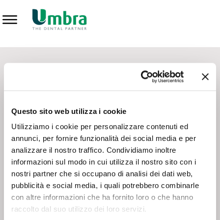
Prodotti
CONTATTI - SERVIZIO CLIENTI
Scrivi a
team.mkt@umbra.it
Chiama il NV ORDINI
800 869103
Questo sito web utilizza i cookie
Chiama il NV ASSISTENZA TECNICA
800 014440
Utilizziamo i cookie per personalizzare contenuti ed
annunci, per fornire funzionalità dei social media e per
analizzare il nostro traffico. Condividiamo inoltre
CONSEGNA GRATUITA
informazioni sul modo in cui utilizza il nostro sito con i
Consegna gratuita su tutto il territorio italiano con un
ordine
nostri partner che si occupano di analisi dei dati web,
minimo di 100€
, altrimenti si calcola il costo della consegna in
pubblicità e social media, i quali potrebbero combinarle
base alle condizioni contrattuali.
con altre informazioni che ha fornito loro o che hanno
raccolto dal suo utilizzo dei loro servizi.