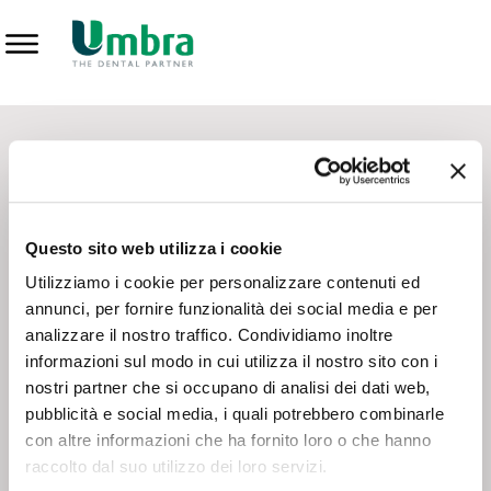
Prodotti
CONTATTI - SERVIZIO CLIENTI
Scrivi a
team.mkt@umbra.it
Chiama il NV ORDINI
800 869103
Questo sito web utilizza i cookie
Chiama il NV ASSISTENZA TECNICA
800 014440
Utilizziamo i cookie per personalizzare contenuti ed
annunci, per fornire funzionalità dei social media e per
analizzare il nostro traffico. Condividiamo inoltre
CONSEGNA GRATUITA
informazioni sul modo in cui utilizza il nostro sito con i
Consegna gratuita su tutto il territorio italiano con un
ordine
nostri partner che si occupano di analisi dei dati web,
minimo di 100€
, altrimenti si calcola il costo della consegna in
pubblicità e social media, i quali potrebbero combinarle
base alle condizioni contrattuali.
con altre informazioni che ha fornito loro o che hanno
raccolto dal suo utilizzo dei loro servizi.