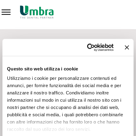
Prodotti
CONTATTI - SERVIZIO CLIENTI
Scrivi a
team.mkt@umbra.it
Chiama il NV ORDINI
800 869103
Questo sito web utilizza i cookie
Chiama il NV ASSISTENZA TECNICA
800 014440
Utilizziamo i cookie per personalizzare contenuti ed
annunci, per fornire funzionalità dei social media e per
analizzare il nostro traffico. Condividiamo inoltre
CONSEGNA GRATUITA
informazioni sul modo in cui utilizza il nostro sito con i
Consegna gratuita su tutto il territorio italiano con un
ordine
nostri partner che si occupano di analisi dei dati web,
minimo di 100€
, altrimenti si calcola il costo della consegna in
pubblicità e social media, i quali potrebbero combinarle
base alle condizioni contrattuali.
con altre informazioni che ha fornito loro o che hanno
raccolto dal suo utilizzo dei loro servizi.