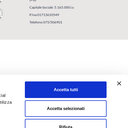
Capitale Sociale: 5.165.000 i.v.
P.Iva 01713610549
Telefono 075/506901
Accetta tutti
ial
tilizza
Accetta selezionati
Rifiuta