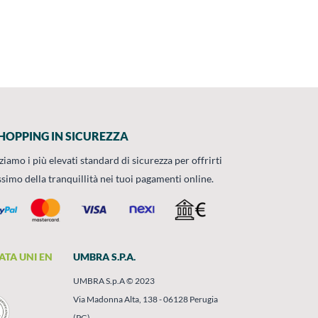
HOPPING IN SICUREZZA
zziamo i più elevati standard di sicurezza per offrirti
ssimo della tranquillità nei tuoi pagamenti online.
ATA UNI EN
UMBRA S.P.A.
UMBRA S.p.A © 2023
Via Madonna Alta, 138 - 06128 Perugia
(PG)