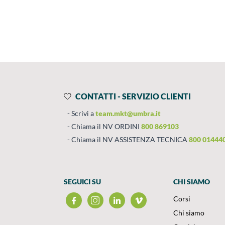
Prodotti
Salta al contenuto
CONTATTI - SERVIZIO CLIENTI
Scrivi a
team.mkt@umbra.it
Chiama il NV ORDINI
800 869103
Chiama il NV ASSISTENZA TECNICA
800 01444
SEGUICI SU
CHI SIAMO
Corsi
Chi siamo