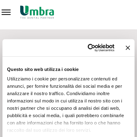
Prodotti
CONTATTI - SERVIZIO CLIENTI
Scrivi a
team.mkt@umbra.it
Chiama il NV ORDINI
800 869103
Questo sito web utilizza i cookie
Chiama il NV ASSISTENZA TECNICA
800 014440
Utilizziamo i cookie per personalizzare contenuti ed
annunci, per fornire funzionalità dei social media e per
analizzare il nostro traffico. Condividiamo inoltre
CONSEGNA GRATUITA
informazioni sul modo in cui utilizza il nostro sito con i
Consegna gratuita su tutto il territorio italiano con un
ordine
nostri partner che si occupano di analisi dei dati web,
minimo di 100€
, altrimenti si calcola il costo della consegna in
pubblicità e social media, i quali potrebbero combinarle
base alle condizioni contrattuali.
con altre informazioni che ha fornito loro o che hanno
raccolto dal suo utilizzo dei loro servizi.