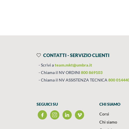
Prodotti
Salta al contenuto
CONTATTI - SERVIZIO CLIENTI
Scrivi a
team.mkt@umbra.it
Chiama il NV ORDINI
800 869103
Chiama il NV ASSISTENZA TECNICA
800 01444
SEGUICI SU
CHI SIAMO
Corsi
Chi siamo