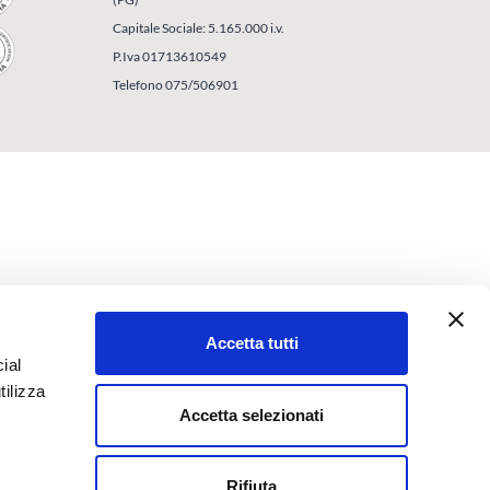
Capitale Sociale: 5.165.000 i.v.
P.Iva 01713610549
Telefono 075/506901
Accetta tutti
ial
tilizza
Accetta selezionati
Rifiuta