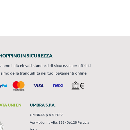
HOPPING IN SICUREZZA
zziamo i più elevati standard di sicurezza per offrirti
ssimo della tranquillità nei tuoi pagamenti online.
ATA UNI EN
UMBRA S.P.A.
UMBRA S.p.A © 2023
Via Madonna Alta, 138 - 06128 Perugia
(PG)