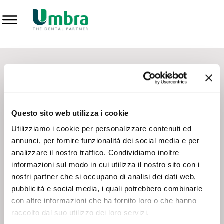
Prodotti
CONTATTI - SERVIZIO CLIENTI
Scrivi a
team.mkt@umbra.it
Chiama il NV ORDINI
800 869103
Questo sito web utilizza i cookie
Chiama il NV ASSISTENZA TECNICA
800 014440
Utilizziamo i cookie per personalizzare contenuti ed
annunci, per fornire funzionalità dei social media e per
analizzare il nostro traffico. Condividiamo inoltre
CONSEGNA GRATUITA
informazioni sul modo in cui utilizza il nostro sito con i
Consegna gratuita su tutto il territorio italiano con un
ordine
nostri partner che si occupano di analisi dei dati web,
minimo di 100€
, altrimenti si calcola il costo della consegna in
pubblicità e social media, i quali potrebbero combinarle
base alle condizioni contrattuali.
con altre informazioni che ha fornito loro o che hanno
raccolto dal suo utilizzo dei loro servizi.