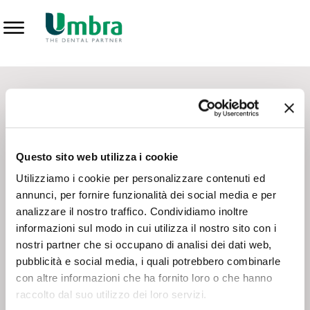
Prodotti
CONTATTI - SERVIZIO CLIENTI
Scrivi a
team.mkt@umbra.it
Chiama il NV ORDINI
800 869103
Questo sito web utilizza i cookie
Chiama il NV ASSISTENZA TECNICA
800 014440
Utilizziamo i cookie per personalizzare contenuti ed
annunci, per fornire funzionalità dei social media e per
analizzare il nostro traffico. Condividiamo inoltre
CONSEGNA GRATUITA
informazioni sul modo in cui utilizza il nostro sito con i
Consegna gratuita su tutto il territorio italiano con un
ordine
nostri partner che si occupano di analisi dei dati web,
minimo di 100€
, altrimenti si calcola il costo della consegna in
pubblicità e social media, i quali potrebbero combinarle
base alle condizioni contrattuali.
con altre informazioni che ha fornito loro o che hanno
raccolto dal suo utilizzo dei loro servizi.