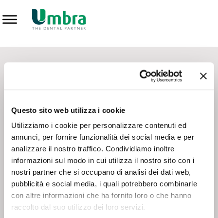
Prodotti
CONTATTI - SERVIZIO CLIENTI
Scrivi a
team.mkt@umbra.it
Chiama il NV ORDINI
800 869103
Questo sito web utilizza i cookie
Chiama il NV ASSISTENZA TECNICA
800 014440
Utilizziamo i cookie per personalizzare contenuti ed
annunci, per fornire funzionalità dei social media e per
analizzare il nostro traffico. Condividiamo inoltre
CONSEGNA GRATUITA
informazioni sul modo in cui utilizza il nostro sito con i
Consegna gratuita su tutto il territorio italiano con un
ordine
nostri partner che si occupano di analisi dei dati web,
minimo di 100€
, altrimenti si calcola il costo della consegna in
pubblicità e social media, i quali potrebbero combinarle
base alle condizioni contrattuali.
con altre informazioni che ha fornito loro o che hanno
raccolto dal suo utilizzo dei loro servizi.