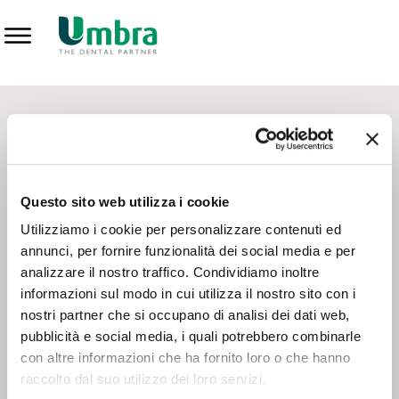
Prodotti
CONTATTI - SERVIZIO CLIENTI
Scrivi a
team.mkt@umbra.it
Chiama il NV ORDINI
800 869103
Questo sito web utilizza i cookie
Chiama il NV ASSISTENZA TECNICA
800 014440
Utilizziamo i cookie per personalizzare contenuti ed
annunci, per fornire funzionalità dei social media e per
analizzare il nostro traffico. Condividiamo inoltre
CONSEGNA GRATUITA
informazioni sul modo in cui utilizza il nostro sito con i
Consegna gratuita su tutto il territorio italiano con un
ordine
nostri partner che si occupano di analisi dei dati web,
minimo di 100€
, altrimenti si calcola il costo della consegna in
pubblicità e social media, i quali potrebbero combinarle
base alle condizioni contrattuali.
con altre informazioni che ha fornito loro o che hanno
raccolto dal suo utilizzo dei loro servizi.