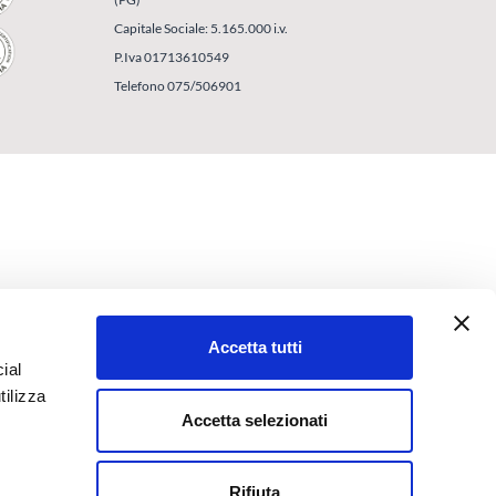
Capitale Sociale: 5.165.000 i.v.
P.Iva 01713610549
Telefono 075/506901
Accetta tutti
ial
tilizza
Accetta selezionati
Rifiuta