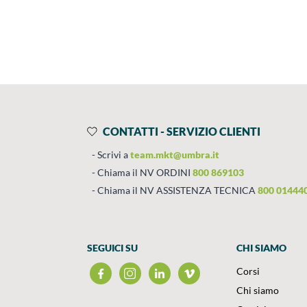
Prodotti
Salta al contenuto
CONTATTI - SERVIZIO CLIENTI
Scrivi a
team.mkt@umbra.it
Chiama il NV ORDINI
800 869103
Chiama il NV ASSISTENZA TECNICA
800 01444
SEGUICI SU
CHI SIAMO
Corsi
Chi siamo