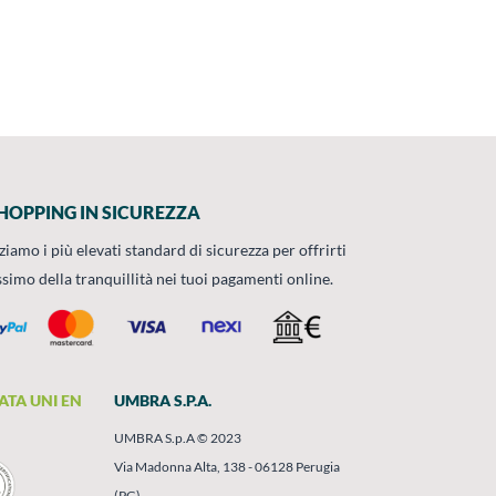
HOPPING IN SICUREZZA
zziamo i più elevati standard di sicurezza per offrirti
ssimo della tranquillità nei tuoi pagamenti online.
ATA UNI EN
UMBRA S.P.A.
UMBRA S.p.A © 2023
Via Madonna Alta, 138 - 06128 Perugia
(PG)