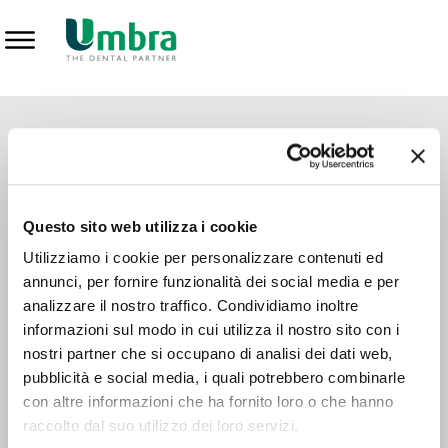
Prodotti
CONTATTI - SERVIZIO CLIENTI
Scrivi a
team.mkt@umbra.it
Chiama il NV ORDINI
800 869103
Questo sito web utilizza i cookie
Chiama il NV ASSISTENZA TECNICA
800 014440
Utilizziamo i cookie per personalizzare contenuti ed
annunci, per fornire funzionalità dei social media e per
analizzare il nostro traffico. Condividiamo inoltre
CONSEGNA GRATUITA
informazioni sul modo in cui utilizza il nostro sito con i
Consegna gratuita su tutto il territorio italiano con un
ordine
nostri partner che si occupano di analisi dei dati web,
minimo di 100€
, altrimenti si calcola il costo della consegna in
pubblicità e social media, i quali potrebbero combinarle
base alle condizioni contrattuali.
con altre informazioni che ha fornito loro o che hanno
raccolto dal suo utilizzo dei loro servizi.