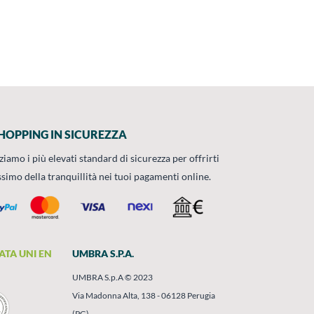
HOPPING IN SICUREZZA
zziamo i più elevati standard di sicurezza per offrirti
ssimo della tranquillità nei tuoi pagamenti online.
ATA UNI EN
UMBRA S.P.A.
UMBRA S.p.A © 2023
Via Madonna Alta, 138 - 06128 Perugia
(PG)