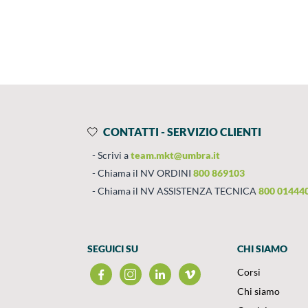
Prodotti
Salta al contenuto
CONTATTI - SERVIZIO CLIENTI
Scrivi a
team.mkt@umbra.it
Chiama il NV ORDINI
800 869103
Chiama il NV ASSISTENZA TECNICA
800 01444
SEGUICI SU
CHI SIAMO
Corsi
Chi siamo