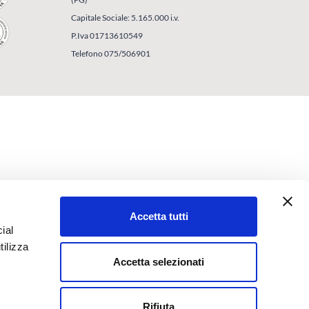
Capitale Sociale: 5.165.000 i.v.
P.Iva 01713610549
Telefono 075/506901
Accetta tutti
ial
tilizza
Accetta selezionati
Rifiuta