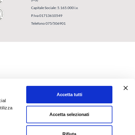
Capitale Sociale: 5.165.000 i.v.
P.Iva 01713610549
Telefono 075/506901
Accetta tutti
ial
tilizza
Accetta selezionati
Rifiuta