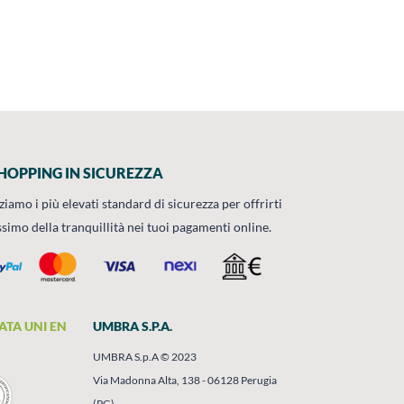
HOPPING IN SICUREZZA
zziamo i più elevati standard di sicurezza per offrirti
ssimo della tranquillità nei tuoi pagamenti online.
ATA UNI EN
UMBRA S.P.A.
UMBRA S.p.A © 2023
Via Madonna Alta, 138 - 06128 Perugia
(PG)