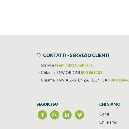
Prodotti
Salta al contenuto
CONTATTI - SERVIZIO CLIENTI
Scrivi a
team.mkt@umbra.it
Chiama il NV ORDINI
800 869103
Chiama il NV ASSISTENZA TECNICA
800 01444
SEGUICI SU
CHI SIAMO
Corsi
Chi siamo