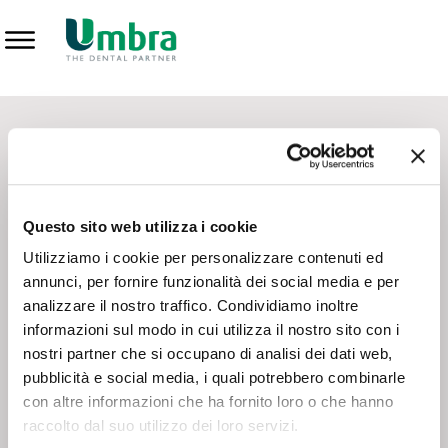
Prodotti
CONTATTI - SERVIZIO CLIENTI
Scrivi a
team.mkt@umbra.it
Chiama il NV ORDINI
800 869103
Questo sito web utilizza i cookie
Chiama il NV ASSISTENZA TECNICA
800 014440
Utilizziamo i cookie per personalizzare contenuti ed
annunci, per fornire funzionalità dei social media e per
analizzare il nostro traffico. Condividiamo inoltre
CONSEGNA GRATUITA
informazioni sul modo in cui utilizza il nostro sito con i
Consegna gratuita su tutto il territorio italiano con un
ordine
nostri partner che si occupano di analisi dei dati web,
minimo di 100€
, altrimenti si calcola il costo della consegna in
pubblicità e social media, i quali potrebbero combinarle
base alle condizioni contrattuali.
con altre informazioni che ha fornito loro o che hanno
raccolto dal suo utilizzo dei loro servizi.