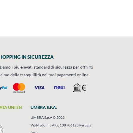
HOPPING IN SICUREZZA
zziamo i più elevati standard di sicurezza per offrirti
ssimo della tranquillità nei tuoi pagamenti online.
ATA UNI EN
UMBRA S.P.A.
UMBRA S.p.A © 2023
Via Madonna Alta, 138 - 06128 Perugia
(PG)