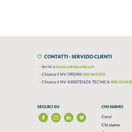
Prodotti
Salta al contenuto
CONTATTI - SERVIZIO CLIENTI
Scrivi a
team.mkt@umbra.it
Chiama il NV ORDINI
800 869103
Chiama il NV ASSISTENZA TECNICA
800 01444
SEGUICI SU
CHI SIAMO
Corsi
Chi siamo