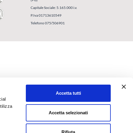
Capitale Sociale: 5.165.000 i.v.
P.Iva 01713610549
Telefono 075/506901
Accetta tutti
ial
tilizza
Accetta selezionati
Rifiuta