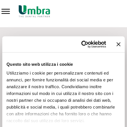
Prodotti
CONTATTI - SERVIZIO CLIENTI
Scrivi a
team.mkt@umbra.it
Chiama il NV ORDINI
800 869103
Questo sito web utilizza i cookie
Chiama il NV ASSISTENZA TECNICA
800 014440
Utilizziamo i cookie per personalizzare contenuti ed
annunci, per fornire funzionalità dei social media e per
analizzare il nostro traffico. Condividiamo inoltre
CONSEGNA GRATUITA
informazioni sul modo in cui utilizza il nostro sito con i
Consegna gratuita su tutto il territorio italiano con un
ordine
nostri partner che si occupano di analisi dei dati web,
minimo di 100€
, altrimenti si calcola il costo della consegna in
pubblicità e social media, i quali potrebbero combinarle
base alle condizioni contrattuali.
con altre informazioni che ha fornito loro o che hanno
raccolto dal suo utilizzo dei loro servizi.