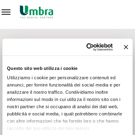
Prodotti
CONTATTI - SERVIZIO CLIENTI
Scrivi a
team.mkt@umbra.it
Chiama il NV ORDINI
800 869103
Questo sito web utilizza i cookie
Chiama il NV ASSISTENZA TECNICA
800 014440
Utilizziamo i cookie per personalizzare contenuti ed
annunci, per fornire funzionalità dei social media e per
analizzare il nostro traffico. Condividiamo inoltre
CONSEGNA GRATUITA
informazioni sul modo in cui utilizza il nostro sito con i
Consegna gratuita su tutto il territorio italiano con un
ordine
nostri partner che si occupano di analisi dei dati web,
minimo di 100€
, altrimenti si calcola il costo della consegna in
pubblicità e social media, i quali potrebbero combinarle
base alle condizioni contrattuali.
con altre informazioni che ha fornito loro o che hanno
raccolto dal suo utilizzo dei loro servizi.