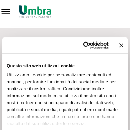
Prodotti
CONTATTI - SERVIZIO CLIENTI
Scrivi a
team.mkt@umbra.it
Chiama il NV ORDINI
800 869103
Questo sito web utilizza i cookie
Chiama il NV ASSISTENZA TECNICA
800 014440
Utilizziamo i cookie per personalizzare contenuti ed
annunci, per fornire funzionalità dei social media e per
analizzare il nostro traffico. Condividiamo inoltre
CONSEGNA GRATUITA
informazioni sul modo in cui utilizza il nostro sito con i
Consegna gratuita su tutto il territorio italiano con un
ordine
nostri partner che si occupano di analisi dei dati web,
minimo di 100€
, altrimenti si calcola il costo della consegna in
pubblicità e social media, i quali potrebbero combinarle
base alle condizioni contrattuali.
con altre informazioni che ha fornito loro o che hanno
raccolto dal suo utilizzo dei loro servizi.