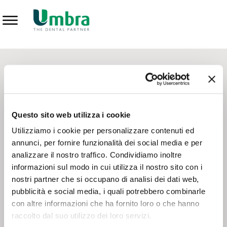
Prodotti
CONTATTI - SERVIZIO CLIENTI
Scrivi a
team.mkt@umbra.it
Chiama il NV ORDINI
800 869103
Questo sito web utilizza i cookie
Chiama il NV ASSISTENZA TECNICA
800 014440
Utilizziamo i cookie per personalizzare contenuti ed
annunci, per fornire funzionalità dei social media e per
analizzare il nostro traffico. Condividiamo inoltre
CONSEGNA GRATUITA
informazioni sul modo in cui utilizza il nostro sito con i
Consegna gratuita su tutto il territorio italiano con un
ordine
nostri partner che si occupano di analisi dei dati web,
minimo di 100€
, altrimenti si calcola il costo della consegna in
pubblicità e social media, i quali potrebbero combinarle
base alle condizioni contrattuali.
con altre informazioni che ha fornito loro o che hanno
raccolto dal suo utilizzo dei loro servizi.