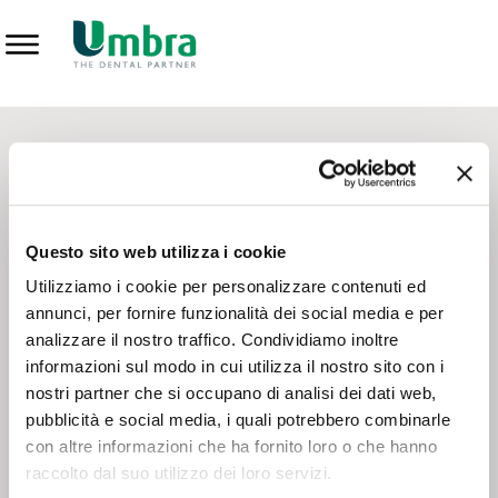
Prodotti
CONTATTI - SERVIZIO CLIENTI
Scrivi a
team.mkt@umbra.it
Chiama il NV ORDINI
800 869103
Questo sito web utilizza i cookie
Chiama il NV ASSISTENZA TECNICA
800 014440
Utilizziamo i cookie per personalizzare contenuti ed
annunci, per fornire funzionalità dei social media e per
analizzare il nostro traffico. Condividiamo inoltre
CONSEGNA GRATUITA
informazioni sul modo in cui utilizza il nostro sito con i
Consegna gratuita su tutto il territorio italiano con un
ordine
nostri partner che si occupano di analisi dei dati web,
minimo di 100€
, altrimenti si calcola il costo della consegna in
pubblicità e social media, i quali potrebbero combinarle
base alle condizioni contrattuali.
con altre informazioni che ha fornito loro o che hanno
raccolto dal suo utilizzo dei loro servizi.