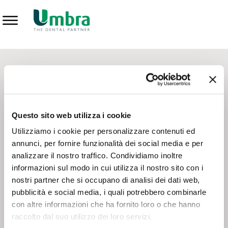
Prodotti
CONTATTI - SERVIZIO CLIENTI
Scrivi a
team.mkt@umbra.it
Chiama il NV ORDINI
800 869103
Questo sito web utilizza i cookie
Chiama il NV ASSISTENZA TECNICA
800 014440
Utilizziamo i cookie per personalizzare contenuti ed
annunci, per fornire funzionalità dei social media e per
analizzare il nostro traffico. Condividiamo inoltre
CONSEGNA GRATUITA
informazioni sul modo in cui utilizza il nostro sito con i
Consegna gratuita su tutto il territorio italiano con un
ordine
nostri partner che si occupano di analisi dei dati web,
minimo di 100€
, altrimenti si calcola il costo della consegna in
pubblicità e social media, i quali potrebbero combinarle
base alle condizioni contrattuali.
con altre informazioni che ha fornito loro o che hanno
raccolto dal suo utilizzo dei loro servizi.