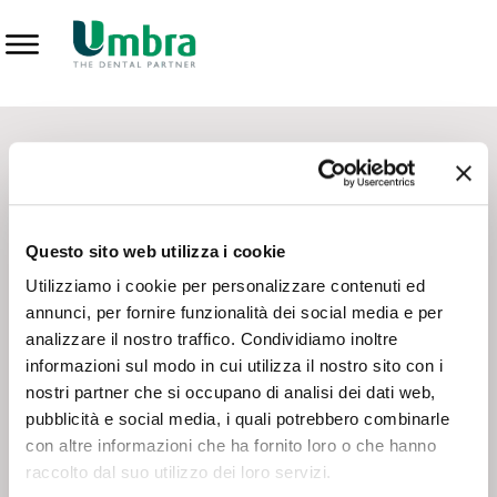
Prodotti
CONTATTI - SERVIZIO CLIENTI
Scrivi a
team.mkt@umbra.it
Chiama il NV ORDINI
800 869103
Questo sito web utilizza i cookie
Chiama il NV ASSISTENZA TECNICA
800 014440
Utilizziamo i cookie per personalizzare contenuti ed
annunci, per fornire funzionalità dei social media e per
analizzare il nostro traffico. Condividiamo inoltre
CONSEGNA GRATUITA
informazioni sul modo in cui utilizza il nostro sito con i
Consegna gratuita su tutto il territorio italiano con un
ordine
nostri partner che si occupano di analisi dei dati web,
minimo di 100€
, altrimenti si calcola il costo della consegna in
pubblicità e social media, i quali potrebbero combinarle
base alle condizioni contrattuali.
con altre informazioni che ha fornito loro o che hanno
raccolto dal suo utilizzo dei loro servizi.