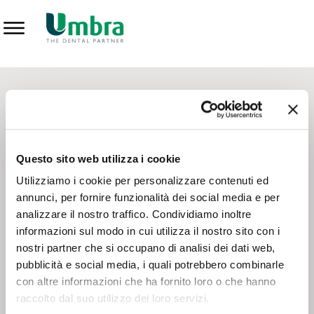
Prodotti
CONTATTI - SERVIZIO CLIENTI
Scrivi a
team.mkt@umbra.it
Chiama il NV ORDINI
800 869103
Questo sito web utilizza i cookie
Chiama il NV ASSISTENZA TECNICA
800 014440
Utilizziamo i cookie per personalizzare contenuti ed
annunci, per fornire funzionalità dei social media e per
analizzare il nostro traffico. Condividiamo inoltre
CONSEGNA GRATUITA
informazioni sul modo in cui utilizza il nostro sito con i
Consegna gratuita su tutto il territorio italiano con un
ordine
nostri partner che si occupano di analisi dei dati web,
minimo di 100€
, altrimenti si calcola il costo della consegna in
pubblicità e social media, i quali potrebbero combinarle
base alle condizioni contrattuali.
con altre informazioni che ha fornito loro o che hanno
raccolto dal suo utilizzo dei loro servizi.