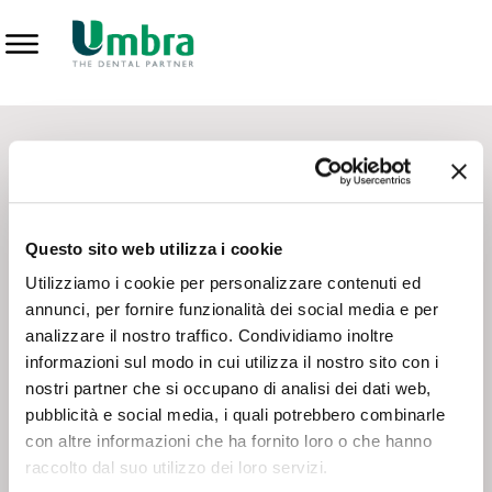
Prodotti
CONTATTI - SERVIZIO CLIENTI
Scrivi a
team.mkt@umbra.it
Chiama il NV ORDINI
800 869103
Questo sito web utilizza i cookie
Chiama il NV ASSISTENZA TECNICA
800 014440
Utilizziamo i cookie per personalizzare contenuti ed
annunci, per fornire funzionalità dei social media e per
analizzare il nostro traffico. Condividiamo inoltre
CONSEGNA GRATUITA
informazioni sul modo in cui utilizza il nostro sito con i
Consegna gratuita su tutto il territorio italiano con un
ordine
nostri partner che si occupano di analisi dei dati web,
minimo di 100€
, altrimenti si calcola il costo della consegna in
pubblicità e social media, i quali potrebbero combinarle
base alle condizioni contrattuali.
con altre informazioni che ha fornito loro o che hanno
raccolto dal suo utilizzo dei loro servizi.