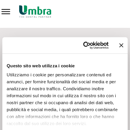
Prodotti
CONTATTI - SERVIZIO CLIENTI
Scrivi a
team.mkt@umbra.it
Chiama il NV ORDINI
800 869103
Questo sito web utilizza i cookie
Chiama il NV ASSISTENZA TECNICA
800 014440
Utilizziamo i cookie per personalizzare contenuti ed
annunci, per fornire funzionalità dei social media e per
analizzare il nostro traffico. Condividiamo inoltre
CONSEGNA GRATUITA
informazioni sul modo in cui utilizza il nostro sito con i
Consegna gratuita su tutto il territorio italiano con un
ordine
nostri partner che si occupano di analisi dei dati web,
minimo di 100€
, altrimenti si calcola il costo della consegna in
pubblicità e social media, i quali potrebbero combinarle
base alle condizioni contrattuali.
con altre informazioni che ha fornito loro o che hanno
raccolto dal suo utilizzo dei loro servizi.