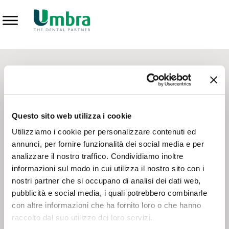
Prodotti
CONTATTI - SERVIZIO CLIENTI
Scrivi a
team.mkt@umbra.it
Chiama il NV ORDINI
800 869103
Questo sito web utilizza i cookie
Chiama il NV ASSISTENZA TECNICA
800 014440
Utilizziamo i cookie per personalizzare contenuti ed
annunci, per fornire funzionalità dei social media e per
analizzare il nostro traffico. Condividiamo inoltre
CONSEGNA GRATUITA
informazioni sul modo in cui utilizza il nostro sito con i
Consegna gratuita su tutto il territorio italiano con un
ordine
nostri partner che si occupano di analisi dei dati web,
minimo di 100€
, altrimenti si calcola il costo della consegna in
pubblicità e social media, i quali potrebbero combinarle
base alle condizioni contrattuali.
con altre informazioni che ha fornito loro o che hanno
raccolto dal suo utilizzo dei loro servizi.