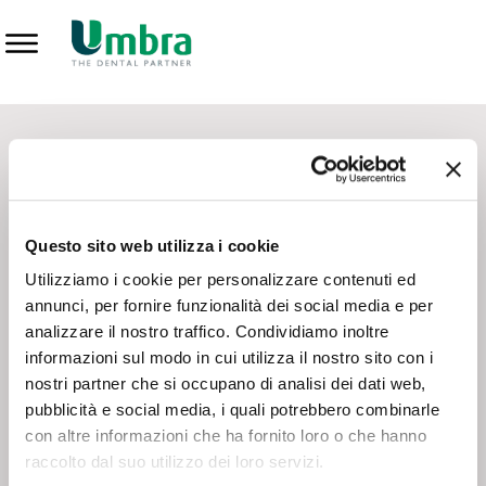
Prodotti
CONTATTI - SERVIZIO CLIENTI
Scrivi a
team.mkt@umbra.it
Chiama il NV ORDINI
800 869103
Questo sito web utilizza i cookie
Chiama il NV ASSISTENZA TECNICA
800 014440
Utilizziamo i cookie per personalizzare contenuti ed
annunci, per fornire funzionalità dei social media e per
analizzare il nostro traffico. Condividiamo inoltre
CONSEGNA GRATUITA
informazioni sul modo in cui utilizza il nostro sito con i
Consegna gratuita su tutto il territorio italiano con un
ordine
nostri partner che si occupano di analisi dei dati web,
minimo di 100€
, altrimenti si calcola il costo della consegna in
pubblicità e social media, i quali potrebbero combinarle
base alle condizioni contrattuali.
con altre informazioni che ha fornito loro o che hanno
raccolto dal suo utilizzo dei loro servizi.