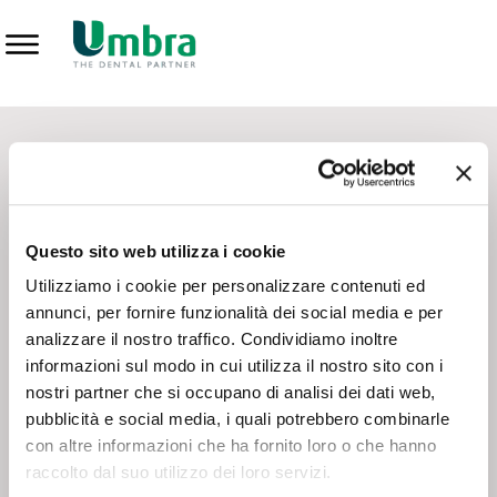
Prodotti
CONTATTI - SERVIZIO CLIENTI
Scrivi a
team.mkt@umbra.it
Chiama il NV ORDINI
800 869103
Questo sito web utilizza i cookie
Chiama il NV ASSISTENZA TECNICA
800 014440
Utilizziamo i cookie per personalizzare contenuti ed
annunci, per fornire funzionalità dei social media e per
analizzare il nostro traffico. Condividiamo inoltre
CONSEGNA GRATUITA
informazioni sul modo in cui utilizza il nostro sito con i
Consegna gratuita su tutto il territorio italiano con un
ordine
nostri partner che si occupano di analisi dei dati web,
minimo di 100€
, altrimenti si calcola il costo della consegna in
pubblicità e social media, i quali potrebbero combinarle
base alle condizioni contrattuali.
con altre informazioni che ha fornito loro o che hanno
raccolto dal suo utilizzo dei loro servizi.