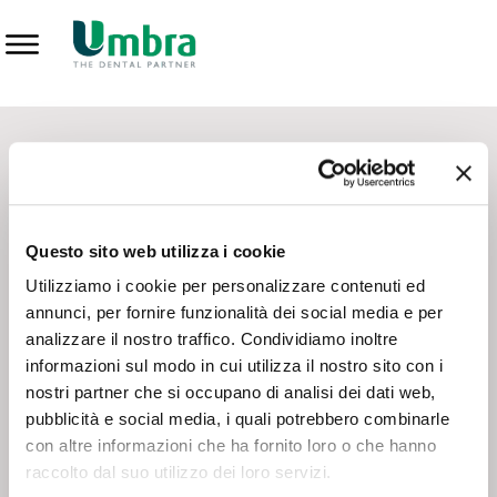
Prodotti
CONTATTI - SERVIZIO CLIENTI
Scrivi a
team.mkt@umbra.it
Chiama il NV ORDINI
800 869103
Questo sito web utilizza i cookie
Chiama il NV ASSISTENZA TECNICA
800 014440
Utilizziamo i cookie per personalizzare contenuti ed
annunci, per fornire funzionalità dei social media e per
analizzare il nostro traffico. Condividiamo inoltre
CONSEGNA GRATUITA
informazioni sul modo in cui utilizza il nostro sito con i
Consegna gratuita su tutto il territorio italiano con un
ordine
nostri partner che si occupano di analisi dei dati web,
minimo di 100€
, altrimenti si calcola il costo della consegna in
pubblicità e social media, i quali potrebbero combinarle
base alle condizioni contrattuali.
con altre informazioni che ha fornito loro o che hanno
raccolto dal suo utilizzo dei loro servizi.