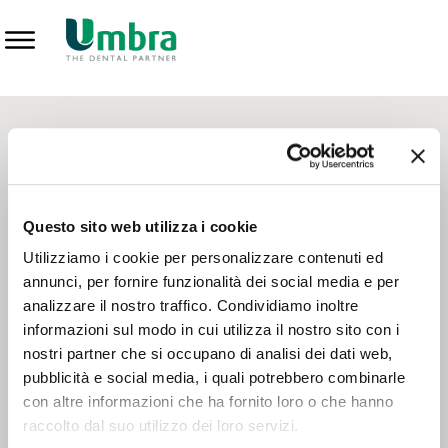
Prodotti
CONTATTI - SERVIZIO CLIENTI
Scrivi a
team.mkt@umbra.it
Chiama il NV ORDINI
800 869103
Questo sito web utilizza i cookie
Chiama il NV ASSISTENZA TECNICA
800 014440
Utilizziamo i cookie per personalizzare contenuti ed
annunci, per fornire funzionalità dei social media e per
analizzare il nostro traffico. Condividiamo inoltre
CONSEGNA GRATUITA
informazioni sul modo in cui utilizza il nostro sito con i
Consegna gratuita su tutto il territorio italiano con un
ordine
nostri partner che si occupano di analisi dei dati web,
minimo di 100€
, altrimenti si calcola il costo della consegna in
pubblicità e social media, i quali potrebbero combinarle
base alle condizioni contrattuali.
con altre informazioni che ha fornito loro o che hanno
raccolto dal suo utilizzo dei loro servizi.