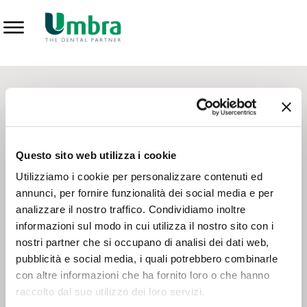
Prodotti
CONTATTI - SERVIZIO CLIENTI
Scrivi a
team.mkt@umbra.it
Chiama il NV ORDINI
800 869103
Questo sito web utilizza i cookie
Chiama il NV ASSISTENZA TECNICA
800 014440
Utilizziamo i cookie per personalizzare contenuti ed
annunci, per fornire funzionalità dei social media e per
analizzare il nostro traffico. Condividiamo inoltre
CONSEGNA GRATUITA
informazioni sul modo in cui utilizza il nostro sito con i
Consegna gratuita su tutto il territorio italiano con un
ordine
nostri partner che si occupano di analisi dei dati web,
minimo di 100€
, altrimenti si calcola il costo della consegna in
pubblicità e social media, i quali potrebbero combinarle
base alle condizioni contrattuali.
con altre informazioni che ha fornito loro o che hanno
raccolto dal suo utilizzo dei loro servizi.