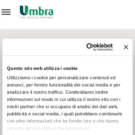
Prodotti
CONTATTI - SERVIZIO CLIENTI
Scrivi a
team.mkt@umbra.it
Chiama il NV ORDINI
800 869103
Questo sito web utilizza i cookie
Chiama il NV ASSISTENZA TECNICA
800 014440
Utilizziamo i cookie per personalizzare contenuti ed
annunci, per fornire funzionalità dei social media e per
analizzare il nostro traffico. Condividiamo inoltre
CONSEGNA GRATUITA
informazioni sul modo in cui utilizza il nostro sito con i
Consegna gratuita su tutto il territorio italiano con un
ordine
nostri partner che si occupano di analisi dei dati web,
minimo di 100€
, altrimenti si calcola il costo della consegna in
pubblicità e social media, i quali potrebbero combinarle
base alle condizioni contrattuali.
con altre informazioni che ha fornito loro o che hanno
raccolto dal suo utilizzo dei loro servizi.