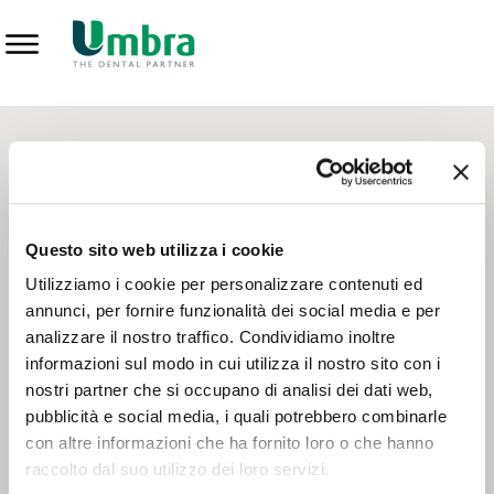
Prodotti
CONTATTI - SERVIZIO CLIENTI
Scrivi a
team.mkt@umbra.it
Chiama il NV ORDINI
800 869103
Questo sito web utilizza i cookie
Chiama il NV ASSISTENZA TECNICA
800 014440
Utilizziamo i cookie per personalizzare contenuti ed
annunci, per fornire funzionalità dei social media e per
analizzare il nostro traffico. Condividiamo inoltre
CONSEGNA GRATUITA
informazioni sul modo in cui utilizza il nostro sito con i
Consegna gratuita su tutto il territorio italiano con un
ordine
nostri partner che si occupano di analisi dei dati web,
minimo di 100€
, altrimenti si calcola il costo della consegna in
pubblicità e social media, i quali potrebbero combinarle
base alle condizioni contrattuali.
con altre informazioni che ha fornito loro o che hanno
raccolto dal suo utilizzo dei loro servizi.