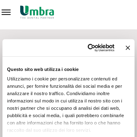
Prodotti
CONTATTI - SERVIZIO CLIENTI
Scrivi a
team.mkt@umbra.it
Chiama il NV ORDINI
800 869103
Questo sito web utilizza i cookie
Chiama il NV ASSISTENZA TECNICA
800 014440
Utilizziamo i cookie per personalizzare contenuti ed
annunci, per fornire funzionalità dei social media e per
analizzare il nostro traffico. Condividiamo inoltre
CONSEGNA GRATUITA
informazioni sul modo in cui utilizza il nostro sito con i
Consegna gratuita su tutto il territorio italiano con un
ordine
nostri partner che si occupano di analisi dei dati web,
minimo di 100€
, altrimenti si calcola il costo della consegna in
pubblicità e social media, i quali potrebbero combinarle
base alle condizioni contrattuali.
con altre informazioni che ha fornito loro o che hanno
raccolto dal suo utilizzo dei loro servizi.