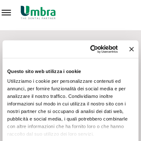
Prodotti
CONTATTI - SERVIZIO CLIENTI
Scrivi a
team.mkt@umbra.it
Chiama il NV ORDINI
800 869103
Questo sito web utilizza i cookie
Chiama il NV ASSISTENZA TECNICA
800 014440
Utilizziamo i cookie per personalizzare contenuti ed
annunci, per fornire funzionalità dei social media e per
analizzare il nostro traffico. Condividiamo inoltre
CONSEGNA GRATUITA
informazioni sul modo in cui utilizza il nostro sito con i
Consegna gratuita su tutto il territorio italiano con un
ordine
nostri partner che si occupano di analisi dei dati web,
minimo di 100€
, altrimenti si calcola il costo della consegna in
pubblicità e social media, i quali potrebbero combinarle
base alle condizioni contrattuali.
con altre informazioni che ha fornito loro o che hanno
raccolto dal suo utilizzo dei loro servizi.