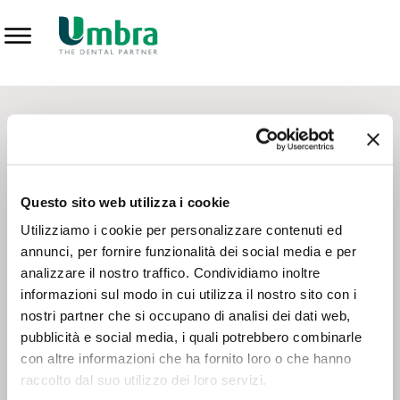
Prodotti
CONTATTI - SERVIZIO CLIENTI
Scrivi a
team.mkt@umbra.it
Chiama il NV ORDINI
800 869103
Questo sito web utilizza i cookie
Chiama il NV ASSISTENZA TECNICA
800 014440
Utilizziamo i cookie per personalizzare contenuti ed
annunci, per fornire funzionalità dei social media e per
analizzare il nostro traffico. Condividiamo inoltre
CONSEGNA GRATUITA
informazioni sul modo in cui utilizza il nostro sito con i
Consegna gratuita su tutto il territorio italiano con un
ordine
nostri partner che si occupano di analisi dei dati web,
minimo di 100€
, altrimenti si calcola il costo della consegna in
pubblicità e social media, i quali potrebbero combinarle
base alle condizioni contrattuali.
con altre informazioni che ha fornito loro o che hanno
raccolto dal suo utilizzo dei loro servizi.